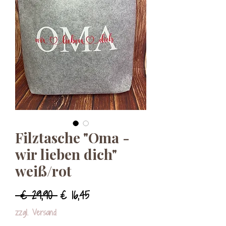
Filztasche "Oma -
wir lieben dich"
weiß/rot
Standardpreis
Sale-
 € 29,90 
€ 16,45
Preis
zzgl. Versand