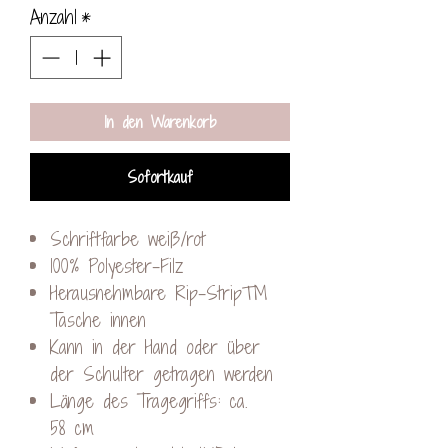
Anzahl
*
In den Warenkorb
Sofortkauf
Schriftfarbe weiß/rot
100% Polyester-Filz
Herausnehmbare Rip-Strip™
Tasche innen
Kann in der Hand oder über
der Schulter getragen werden
Länge des Tragegriffs: ca.
58 cm