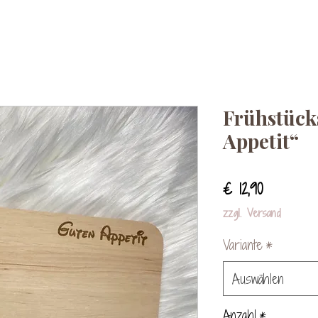
Frühstück
Appetit“
Preis
€ 12,90
zzgl. Versand
Variante
*
Auswählen
Anzahl
*