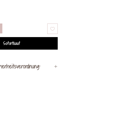
Sofortkauf
herheitsverordnung:
Hersteller:
lung by Kerstin Ohrnhofer
hen bei Vorau 256
8250 Vorau
act@kreativveredelung.at