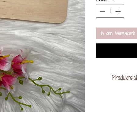
In den Warenkorb
Produktsic
KreativVerede
Schac
Mail: cont