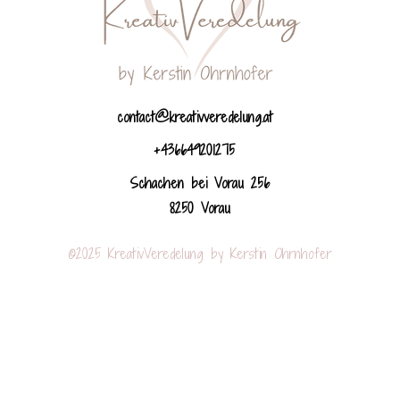
contact@kreativveredelung.at
+436649201275
Schachen bei Vorau 256
8250 Vorau
©2025 KreativVeredelung by Kerstin Ohrnhofer