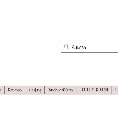
o
Diverses
Kleidung
Taschen/Körbe
LITTLE DUTCH
S