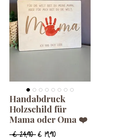
Handabdruck
Holzschild für
Mama oder Oma ❤️
Standardpreis
Sale-
 € 24,90 
€ 19,90