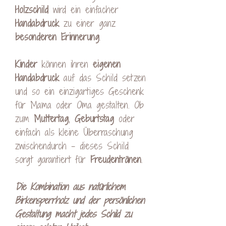
Holzschild
wird ein einfacher
Handabdruck
zu einer ganz
besonderen
Erinnerung
.
Kinder
können ihren
eigenen
Handabdruck
auf das Schild setzen
und so ein einzigartiges Geschenk
für Mama oder Oma gestalten. Ob
zum
Muttertag
,
Geburtstag
oder
einfach als kleine Überraschung
zwischendurch – dieses Schild
sorgt garantiert für
Freudentränen
.
Die Kombination aus natürlichem
Birkensperrholz und der persönlichen
Gestaltung macht jedes Schild zu