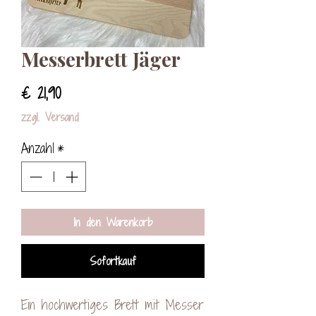
Messerbrett Jäger
Preis
€ 21,90
zzgl. Versand
Anzahl
*
In den Warenkorb
Sofortkauf
Ein hochwertiges Brett mit Messer