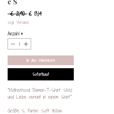
e S
Standardpreis
Sale-
 € 21,90 
€ 13,14
Preis
zzgl. Versand
Anzahl
*
In den Warenkorb
Sofortkauf
"Motherhood Damen-T-Shirt: Stolz
und Liebe vereint in einem Shirt."
Größe S, Farbe: Soft Yellow