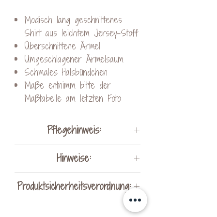
Modisch lang geschnittenes
Shirt aus leichtem Jersey-Stoff
Überschnittene Ärmel
Umgeschlagener Ärmelsaum
Schmales Halsbündchen
Maße entnimm bitte der
Maßtabelle am letzten Foto
Pflegehinweis:
auf links waschen
Hinweise:
maximal mit 30° waschen
nicht chemisch reinigen lassen
Eine Größentabelle und die
Produktsicherheitsverordnung:
kein Weichspüler verwenden
Farbauswahl findet ihr bei den
nicht in den Trockner geben
Fotos
Hersteller:
von links bügeln und Dampf