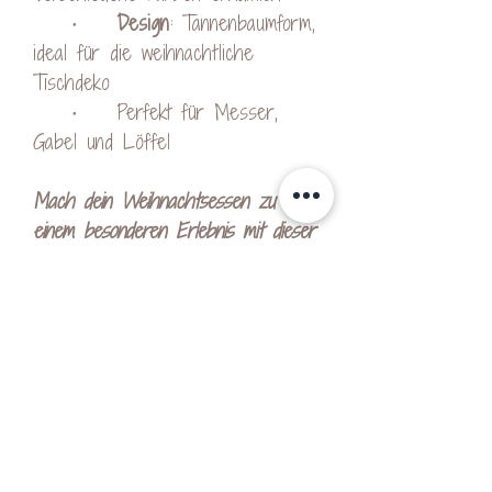
•
Design
: Tannenbaumform,
ideal für die weihnachtliche
Tischdeko
• Perfekt für Messer,
Gabel und Löffel
Mach dein Weihnachtsessen zu
einem besonderen Erlebnis mit dieser
dekorativen Bestecktasche in Form
eines Tannenbaums – die perfekte
Ergänzung für jede Festtagstafel!
Hinweise:
Bitte beachte, dass die Farben
Produktsicherheitsverordnung:
der dargestellten Produkte je