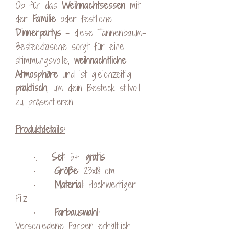
Ob für das
Weihnachtsessen
mit
der
Familie
oder festliche
Dinnerpartys
– diese Tannenbaum-
Bestecktasche sorgt für eine
stimmungsvolle,
weihnachtliche
Atmosphäre
und ist gleichzeitig
praktisch
, um dein Besteck stilvoll
zu präsentieren.
Produktdetails:
•.
Set
: 5+1
gratis
•
Größe
: 23x18 cm
•
Material
: Hochwertiger
Filz
•
Farbauswahl
:
Verschiedene Farben erhältlich