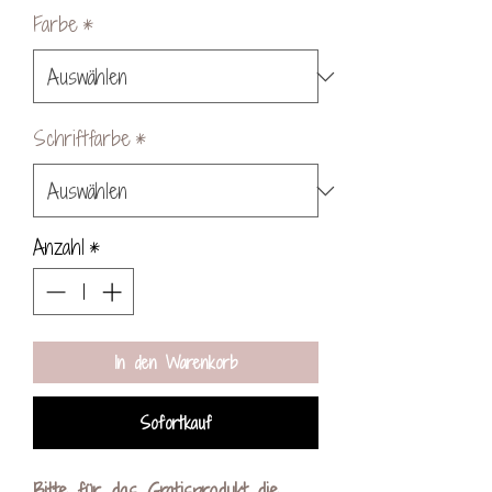
Farbe
*
Schriftfarbe
*
Anzahl
*
In den Warenkorb
Sofortkauf
Bitte für das Gratisprodukt die