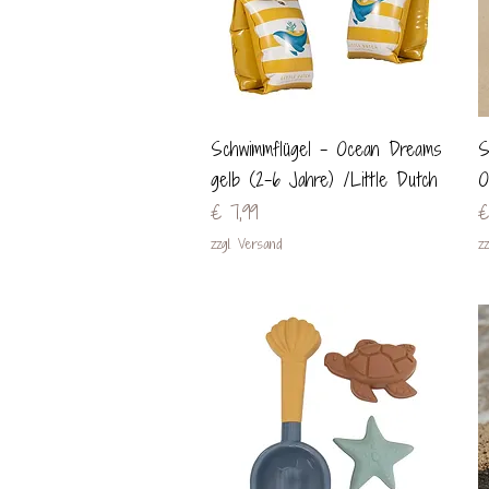
Schnellansicht
Schwimmflügel - Ocean Dreams
S
gelb (2-6 Jahre) /Little Dutch
O
Preis
P
€ 7,99
€
zzgl. Versand
zz