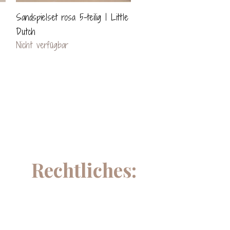
Schnellansicht
Sandspielset rosa 5-teilig | Little
Dutch
Nicht verfügbar
Rechtliches: