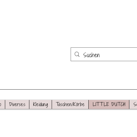
o
Diverses
Kleidung
Taschen/Körbe
LITTLE DUTCH
S