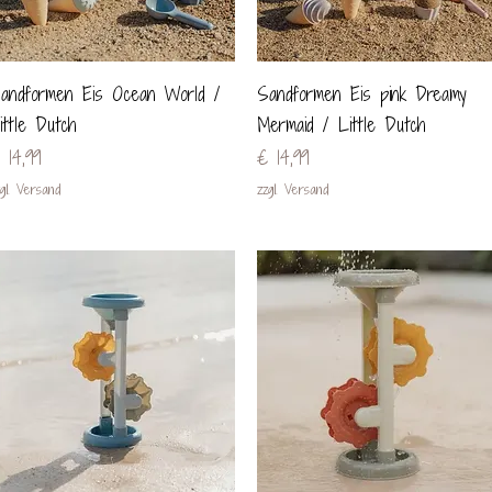
Schnellansicht
Schnellansicht
andformen Eis Ocean World /
Sandformen Eis pink Dreamy
ittle Dutch
Mermaid / Little Dutch
reis
Preis
 14,99
€ 14,99
gl. Versand
zzgl. Versand