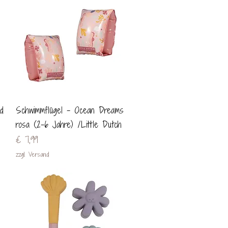
Schnellansicht
d
Schwimmflügel - Ocean Dreams
rosa (2-6 Jahre) /Little Dutch
Preis
€ 7,99
zzgl. Versand