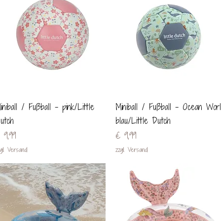
Schnellansicht
Schnellansicht
iniball / Fußball - pink/Little
Miniball / Fußball - Ocean Worl
utch
blau/Little Dutch
reis
Preis
 9,99
€ 9,99
gl. Versand
zzgl. Versand