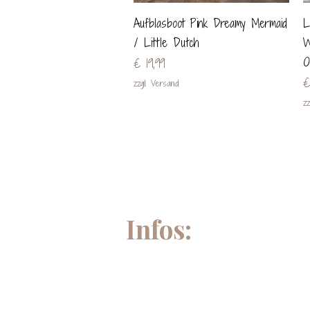
Schnellansicht
Aufblasboot Pink Dreamy Mermaid
L
/ Little Dutch
W
O
Preis
€ 19,99
P
€
zzgl. Versand
zz
Infos: