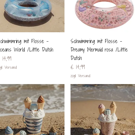
Schnellansicht
Schnellansicht
chwimmring mit Flosse -
Schwimmring mit Flosse -
ceans World /Little Dutch
Dreamy Mermaid rosa /Little
Dutch
reis
 14,99
Preis
€ 14,99
gl. Versand
zzgl. Versand