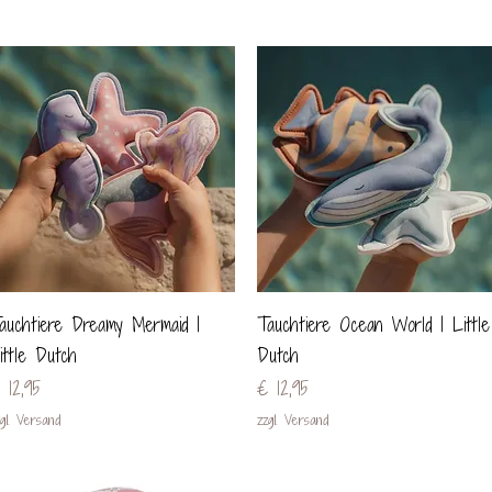
Schnellansicht
Schnellansicht
auchtiere Dreamy Mermaid |
Tauchtiere Ocean World | Little
ittle Dutch
Dutch
reis
Preis
 12,95
€ 12,95
gl. Versand
zzgl. Versand