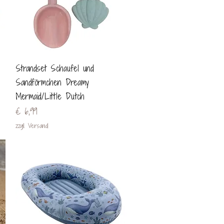
Schnellansicht
Strandset Schaufel und
Sandförmchen Dreamy
Mermaid/Little Dutch
Preis
€ 6,99
zzgl. Versand