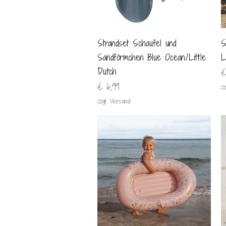
Schnellansicht
Strandset Schaufel und
S
Sandförmchen Blue Ocean/Little
L
Dutch
P
€
Preis
€ 6,99
zz
zzgl. Versand