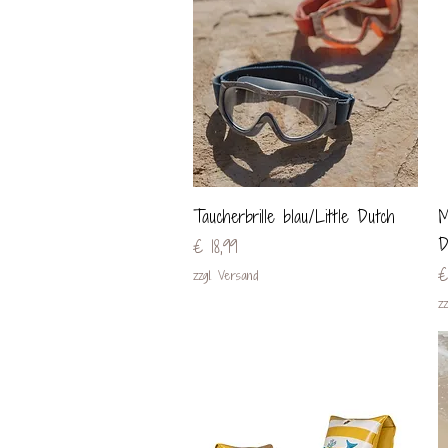
Schnellansicht
Taucherbrille blau/Little Dutch
M
D
Preis
€ 18,99
P
€
zzgl. Versand
zz