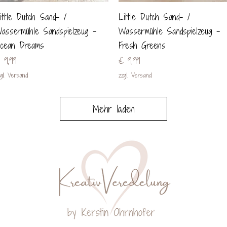
Schnellansicht
Schnellansicht
ittle Dutch Sand- /
Little Dutch Sand- /
assermühle Sandspielzeug -
Wassermühle Sandspielzeug -
cean Dreams
Fresh Greens
reis
Preis
 9,99
€ 9,99
gl. Versand
zzgl. Versand
Mehr laden