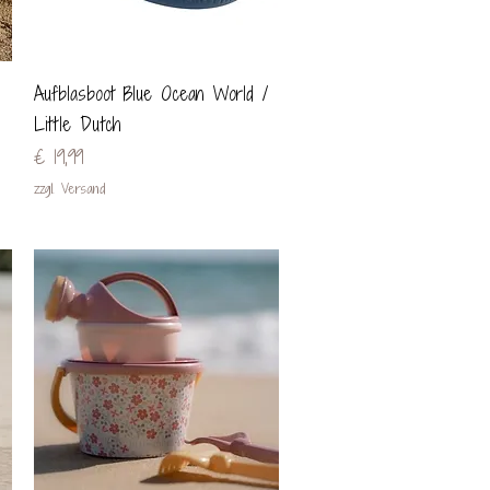
Schnellansicht
Aufblasboot Blue Ocean World /
Little Dutch
Preis
€ 19,99
zzgl. Versand