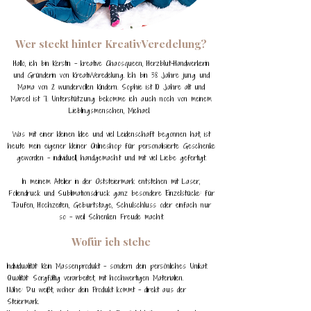
Wer steckt hinter KreativVeredelung?
Hallo, ich bin Kerstin – kreative Chaosqueen, Herzblut-Handwerkerin
und Gründerin von KreativVeredelung. Ich bin 38 Jahre jung und
Mama von 2 wundervollen Kindern. Sophie ist 10 Jahre alt und
Marcel ist 7. Unterstützung bekomme ich auch noch von meinem
Lieblingsmenschen, Michael.
Was mit einer kleinen Idee und viel Leidenschaft begonnen hat, ist
heute mein eigener kleiner Onlineshop für personalisierte Geschenke
geworden – individuell, handgemacht und mit viel Liebe gefertigt.
In meinem Atelier in der Oststeiermark entstehen mit Laser,
Foliendruck und Sublimationsdruck ganz besondere Einzelstücke: für
Taufen, Hochzeiten, Geburtstage, Schulschluss oder einfach nur
so – weil Schenken Freude macht.
Wofür ich stehe
Individualität: Kein Massenprodukt – sondern dein persönliches Unikat.
Qualität: Sorgfältig verarbeitet, mit hochwertigen Materialien.
Nähe: Du weißt, woher dein Produkt kommt – direkt aus der
Steiermark.