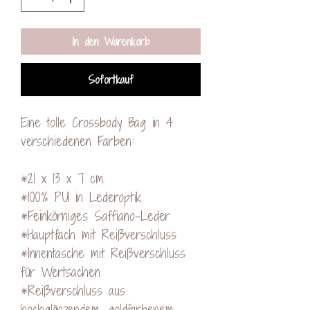
In den Warenkorb
Sofortkauf
Eine tolle Crossbody Bag in 4
verschiedenen Farben:
*21 x 13 x 7 cm
*100% PU in Lederoptik
*Feinkörniges Saffiano-Leder
*Hauptfach mit Reißverschluss
*Innentasche mit Reißverschluss
für Wertsachen
*Reißverschluss aus
hochglänzendem, goldfarbenem