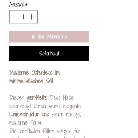
Anzahl
*
In den Warenkorb
Sofortkauf
Moderne Osterdeko im
minimalistischen Stil
Dieser
geriffelte
Deko Hase
überzeugt durch seine elegante
Linienstruktur
und seine ruhige,
moderne Form.
Die vertikalen Rillen sorgen für