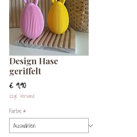
Design Hase
geriffelt
Preis
€ 9,90
zzgl. Versand
Farbe
*