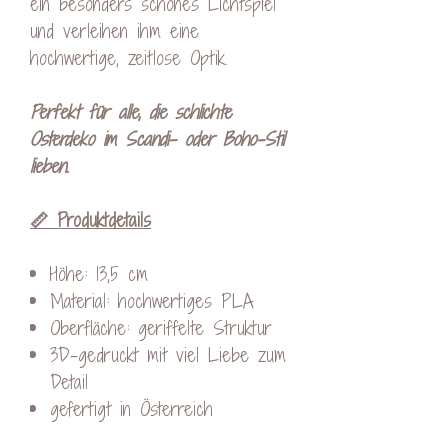
ein besonders schönes Lichtspiel
und verleihen ihm eine
hochwertige, zeitlose Optik.
Perfekt für alle, die schlichte
Osterdeko im Scandi- oder Boho-Stil
lieben.
📏 Produktdetails
Höhe: 13,5 cm
Material: hochwertiges PLA
Oberfläche: geriffelte Struktur
3D-gedruckt mit viel Liebe zum
Detail
gefertigt in Österreich