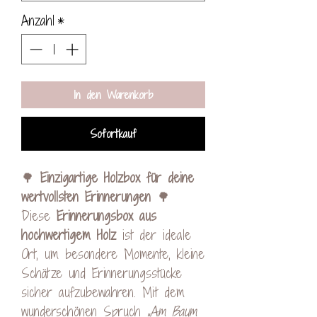
Anzahl
*
In den Warenkorb
Sofortkauf
🌳
Einzigartige Holzbox für deine
wertvollsten Erinnerungen
🌳
Diese
Erinnerungsbox aus
hochwertigem Holz
ist der ideale
Ort, um besondere Momente, kleine
Schätze und Erinnerungsstücke
sicher aufzubewahren. Mit dem
wunderschönen Spruch
„Am Baum