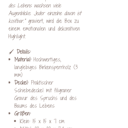
des Lebens wachsen viele
Augenblicke. Jeder einzelne davon ist
kostbar.“
graviert, wird die Box zu
einem emotionalen und dekorativen
Highlight.
🖌️
Details:
Material:
Hochwertiges,
langlebiges Birkensperrholz (3
mm)
Deckel:
Praktischer
Schiebedeckel mit filigraner
Gravur des Spruchs und des
Baums des Lebens
Größen:
Klein: 15 x 15 x 7 cm