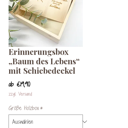
Erinnerungsbox
„Baum des Lebens“
mit Schiebedeckel
Sale-
ab
€19,90
Preis
zzgl. Versand
Größe Holzbox
*