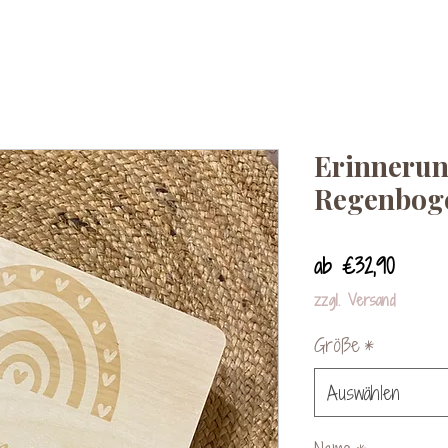
Erinnerun
Regenbog
Sale-
ab
€32,90
Preis
zzgl. Versand
Größe
*
Auswählen