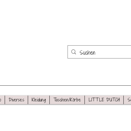
o
Diverses
Kleidung
Taschen/Körbe
LITTLE DUTCH
S