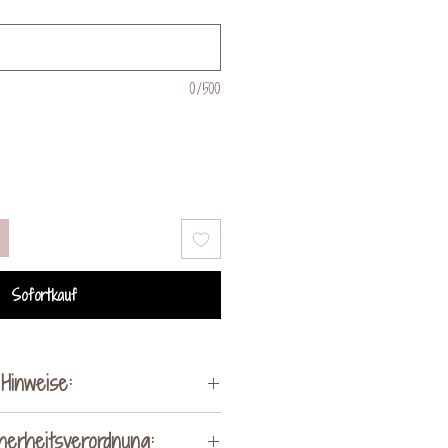
0/500
Sofortkauf
Hinweise:
i Holz um ein Naturprodukt
herheitsverordnung: