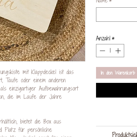
Name
*
Anzahl
*
ungskiste mit Klappdeckel ist das
In den Warenkorb
t, Taufe oder einem anderen
als einzigartiger Aufbewahrungsort
iten, die im Laufe der Jahre
ältlich, bietet die Box aus
d Platz für persönliche
Da es sich be
Produktsic