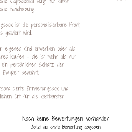
sche Klappdeckel sorgt für einen
handelt, kan
ache Handhabung.
Maserung oder F
es bei der Gr
KreativVerede
gsbox ist die personalisierbare Front,
kommen. Di
Schac
 graviert wird.
Rekla
Mail: cont
hr eigenes Kind erwerben oder als
res kaufen - sie ist mehr als nur
 ein persönlicher Schatz, der
 Ewigkeit bewahrt.
rsonalisierte Erinnerungsbox und
ichen Ort für die kostbarsten
Noch keine Bewertungen vorhanden
Jetzt die erste Bewertung abgeben.