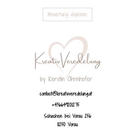
Bewertung abgeben
contact@kreativveredelung.at
+436649201275
Schachen bei Vorau 256
8250 Vorau