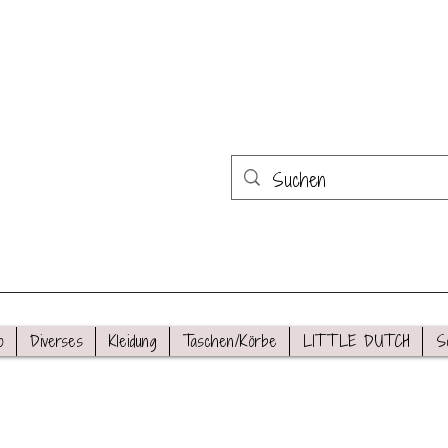
o
Diverses
Kleidung
Taschen/Körbe
LITTLE DUTCH
S