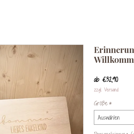
Erinnerun
Willkomm
Sale-
ab
€32,90
Preis
zzgl. Versand
Größe
*
Auswählen