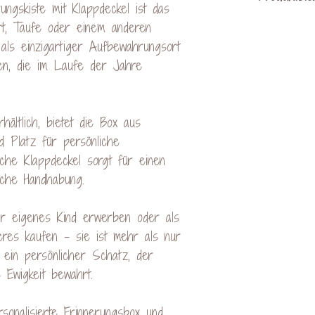
handelt, kan
ungskiste mit Klappdeckel ist das
Maserung oder F
t, Taufe oder einem anderen
es bei der Gr
KreativVerede
als einzigartiger Aufbewahrungsort
kommen. Di
Schac
iten, die im Laufe der Jahre
Rekla
Mail: cont
ältlich, bietet die Box aus
d Platz für persönliche
sche Klappdeckel sorgt für einen
ache Handhabung.
hr eigenes Kind erwerben oder als
res kaufen - sie ist mehr als nur
 ein persönlicher Schatz, der
 Ewigkeit bewahrt.
rsonalisierte Erinnerungsbox und