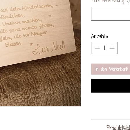
Personalisierung (o
Anzahl
*
In den Warenkorb
Da es sich be
Produktsic