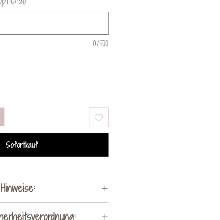
ptional)
0/500
Sofortkauf
Hinweise:
i Holz um ein Naturprodukt
herheitsverordnung: