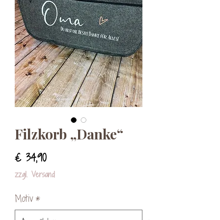
Filzkorb „Danke“
Preis
€ 34,90
zzgl. Versand
Motiv
*