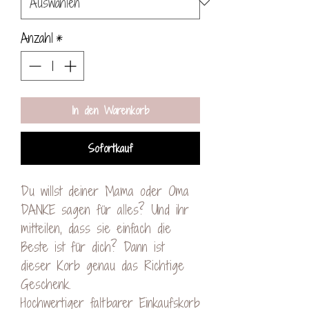
Anzahl
*
In den Warenkorb
Sofortkauf
Du willst deiner Mama oder Oma
DANKE sagen für alles? Und ihr
mitteilen, dass sie einfach die
Beste ist für dich? Dann ist
dieser Korb genau das Richtige
Geschenk.
Hochwertiger faltbarer Einkaufskorb