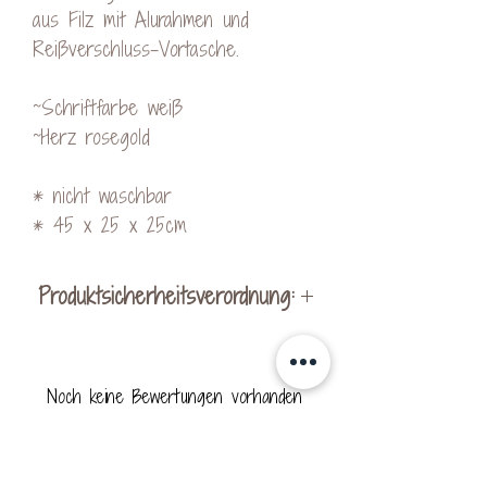
aus Filz mit Alurahmen und
Reißverschluss-Vortasche.
~Schriftfarbe weiß
~Herz rosegold
* nicht waschbar
* 45 x 25 x 25cm
Produktsicherheitsverordnung:
Hersteller:
KreativVeredelung by Kerstin
Noch keine Bewertungen vorhanden
Ohrnhofer
Jetzt die erste Bewertung abgeben.
Schachen bei Vorau 256
8250 Vorau