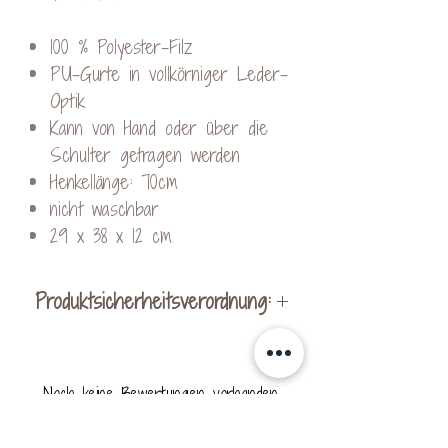
100 % Polyester-Filz
PU-Gurte in vollkörniger Leder-
Optik
Kann von Hand oder über die
Schulter getragen werden
Henkellänge: 70cm
nicht waschbar
29 x 38 x 12 cm
Produktsicherheitsverordnung:
Hersteller:
KreativVeredelung by Kerstin
Noch keine Bewertungen vorhanden
Ohrnhofer
Jetzt die erste Bewertung abgeben.
Schachen bei Vorau 256