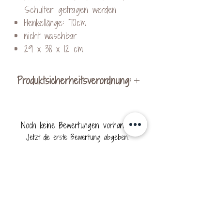
Schulter getragen werden
Henkellänge: 70cm
nicht waschbar
29 x 38 x 12 cm
Produktsicherheitsverordnung:
Hersteller:
KreativVeredelung by Kerstin
Noch keine Bewertungen vorhanden
Ohrnhofer
Jetzt die erste Bewertung abgeben.
Schachen bei Vorau 256
8250 Vorau
Mail: contact@kreativveredelung.at
Bewertung abgeben