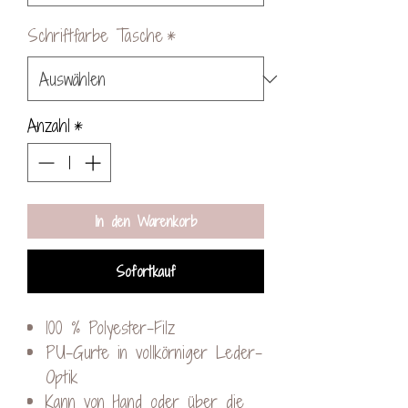
Schriftfarbe Tasche
*
Anzahl
*
In den Warenkorb
Sofortkauf
100 % Polyester-Filz
PU-Gurte in vollkörniger Leder-
Optik
Kann von Hand oder über die