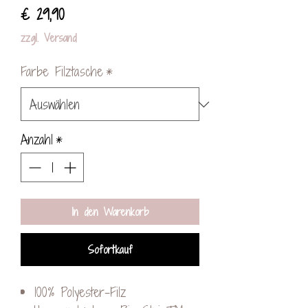
Preis
€ 29,90
zzgl. Versand
Farbe Filztasche
*
Anzahl
*
In den Warenkorb
Sofortkauf
100% Polyester-Filz