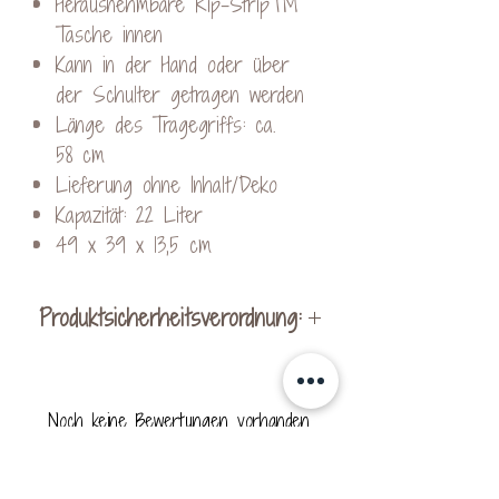
Herausnehmbare Rip-Strip™
Tasche innen
Kann in der Hand oder über
der Schulter getragen werden
Länge des Tragegriffs: ca.
58 cm
Lieferung ohne Inhalt/Deko
Kapazität: 22 Liter
49 x 39 x 13,5 cm
Produktsicherheitsverordnung:
Hersteller:
KreativVeredelung by Kerstin
Noch keine Bewertungen vorhanden
Ohrnhofer
Jetzt die erste Bewertung abgeben.
Schachen bei Vorau 256
8250 Vorau