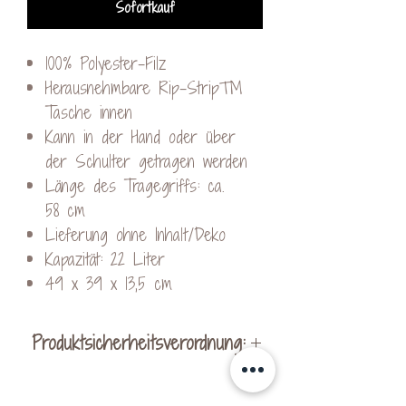
Sofortkauf
100% Polyester-Filz
Herausnehmbare Rip-Strip™
Tasche innen
Kann in der Hand oder über
der Schulter getragen werden
Länge des Tragegriffs: ca.
58 cm
Lieferung ohne Inhalt/Deko
Kapazität: 22 Liter
49 x 39 x 13,5 cm
Produktsicherheitsverordnung:
Hersteller:
KreativVeredelung by Kerstin