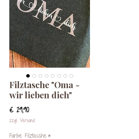
Filztasche "Oma -
wir lieben dich"
Preis
€ 29,90
zzgl. Versand
Farbe Filztasche
*