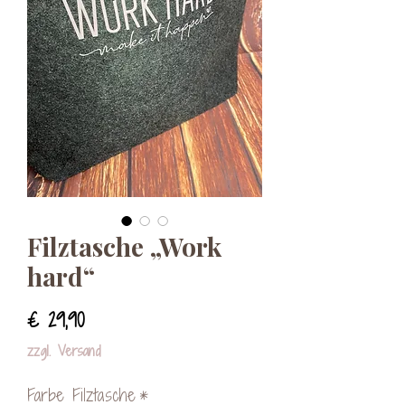
Filztasche „Work
hard“
Preis
€ 29,90
zzgl. Versand
Farbe Filztasche
*