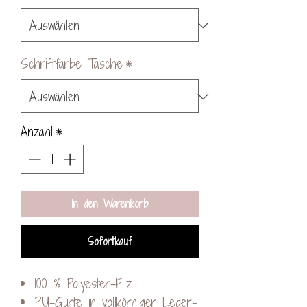
Schriftfarbe Tasche
*
Anzahl
*
In den Warenkorb
Sofortkauf
100 % Polyester-Filz
PU-Gurte in vollkörniger Leder-