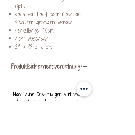
Optik
Kann von Hand oder über die
Schulter getragen werden
Henkellänge: 70cm
nicht waschbar
29 x 38 x 12 cm
Produktsicherheitsverordnung:
Hersteller:
KreativVeredelung by Kerstin
Noch keine Bewertungen vorhanden
Ohrnhofer
Jetzt die erste Bewertung abgeben.
Schachen bei Vorau 256
8250 Vorau
Mail: contact@kreativveredelung.at
Bewertung abgeben