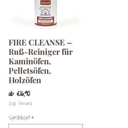
FIRE CLEANSE –
Ruß-Reiniger für
Kaminöfen,
Pelletsöfen,
Holzöfen
Sale-
ab
€16,90
Preis
zzgl. Versand
Sprühkopf
*