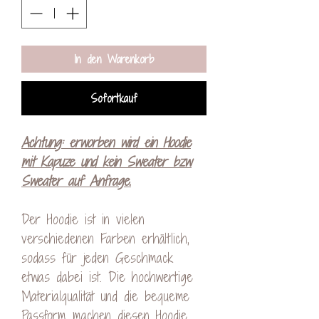
In den Warenkorb
Sofortkauf
Achtung: erworben wird ein Hoodie
mit Kapuze und kein Sweater bzw
Sweater auf Anfrage.
Der Hoodie ist in vielen
verschiedenen Farben erhältlich,
sodass für jeden Geschmack
etwas dabei ist. Die hochwertige
Materialqualität und die bequeme
Passform machen diesen Hoodie