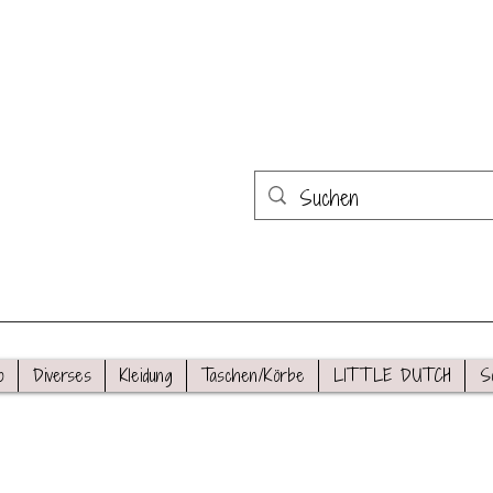
o
Diverses
Kleidung
Taschen/Körbe
LITTLE DUTCH
S