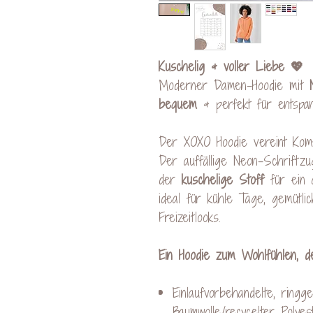
Kuschelig & voller Liebe 💖
Moderner Damen-Hoodie mit
bequem
& perfekt für entspan
Der XOXO Hoodie vereint Kom
Der auffällige Neon-Schriftz
der
kuschelige Stoff
für ein 
ideal für kühle Tage, gemütl
Freizeitlooks.
Ein Hoodie zum Wohlfühlen, der
Einlaufvorbehandelte, rin
Baumwolle/recycelter Polyes