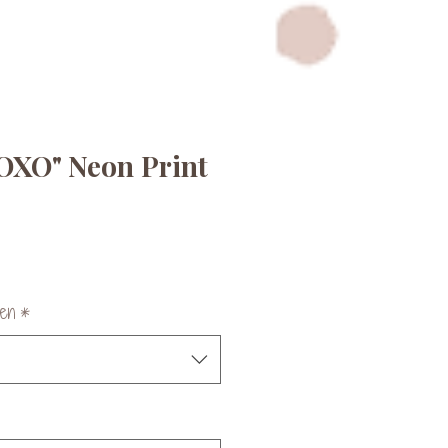
OXO" Neon Print
en
*