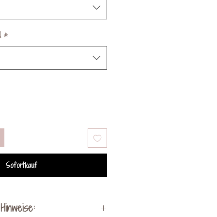
N
*
Sofortkauf
Hinweise: