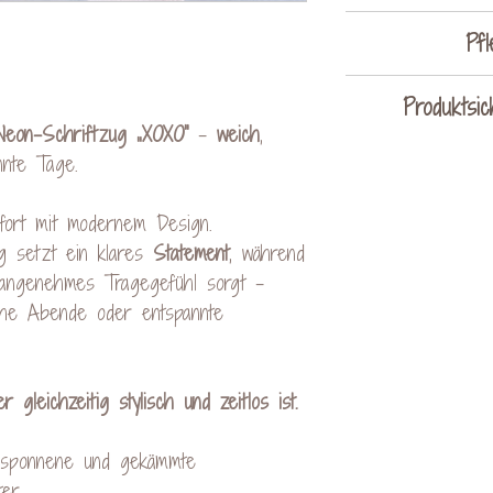
Eine Größent
Pfl
find
a
Produktsic
maxi
Neon-Schriftzug „XOXO“
–
weich
,
nicht c
nte Tage.
kein W
KreativVerede
nicht 
Schac
fort mit modernem Design.
von links b
ug setzt ein klares
Statement
, während
Mail: cont
angenehmes Tragegefühl sorgt –
iche Abende oder entspannte
 gleichzeitig stylisch und zeitlos ist.
ggesponnene und gekämmte
ter