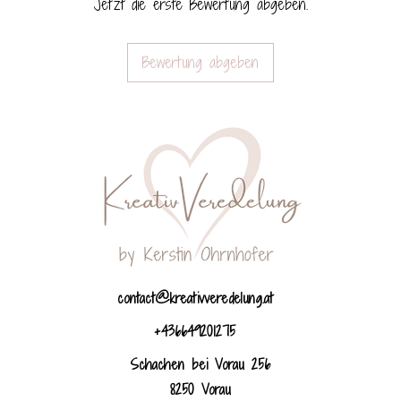
Jetzt die erste Bewertung abgeben.
Bewertung abgeben
contact@kreativveredelung.at
+436649201275
Schachen bei Vorau 256
8250 Vorau