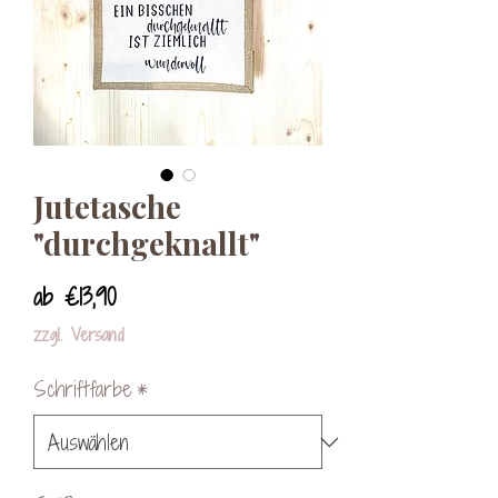
Jutetasche
"durchgeknallt"
Sale-
ab
€13,90
Preis
zzgl. Versand
Schriftfarbe
*