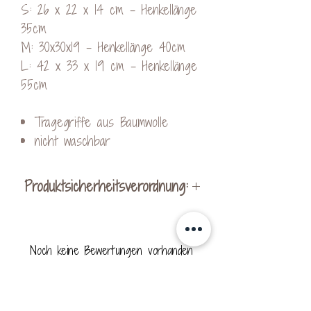
S: 26 x 22 x 14 cm - Henkellänge
35cm
M: 30x30x19 - Henkellänge 40cm
L: 42 x 33 x 19 cm - Henkellänge
55cm
Tragegriffe aus Baumwolle
nicht waschbar
Produktsicherheitsverordnung:
Hersteller:
KreativVeredelung by Kerstin
Noch keine Bewertungen vorhanden
Ohrnhofer
Jetzt die erste Bewertung abgeben.
Schachen bei Vorau 256
8250 Vorau
Mail: contact@kreativveredelung.at