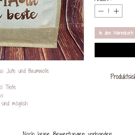
In den Warenkorb
us Jute und Baumwolle
Produktsic
el Tiefe
ss
KreativVerede
sind möglich
Schac
Mail: cont
Noch keine Bewertungen vorhanden