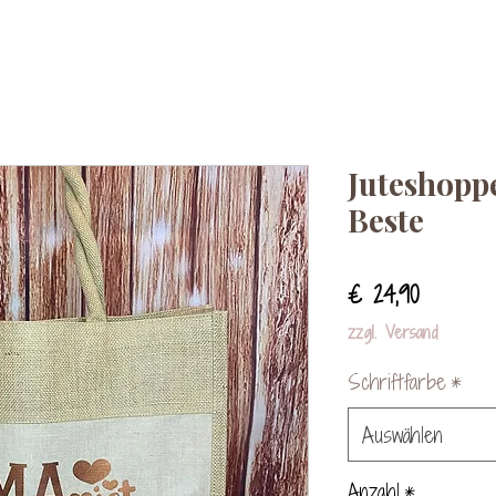
Juteshoppe
Beste
Preis
€ 24,90
zzgl. Versand
Schriftfarbe
*
Auswählen
Anzahl
*