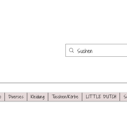
o
Diverses
Kleidung
Taschen/Körbe
LITTLE DUTCH
S