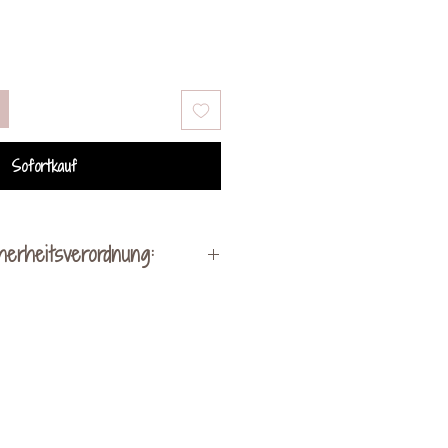
Sofortkauf
herheitsverordnung:
Hersteller:
lung by Kerstin Ohrnhofer
hen bei Vorau 256
8250 Vorau
act@kreativveredelung.at