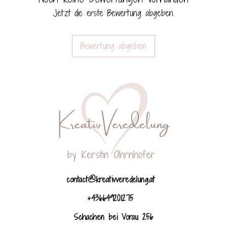
Jetzt die erste Bewertung abgeben.
Bewertung abgeben
contact@kreativveredelung.at
+436649201275
Schachen bei Vorau 256