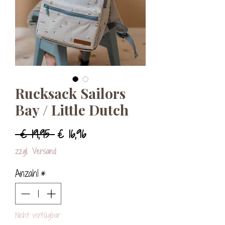
Rucksack Sailors
Bay / Little Dutch
Standardpreis
Sale-
 € 19,95 
€ 16,96
Preis
zzgl. Versand
Anzahl
*
Nicht verfügbar