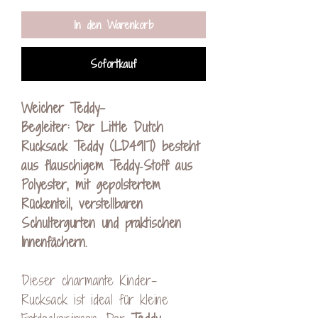
In den Warenkorb
Sofortkauf
Weicher Teddy-
Begleiter: Der Little Dutch
Rucksack Teddy (LD4917) besteht
aus flauschigem Teddy‑Stoff aus
Polyester, mit gepolstertem
Rückenteil, verstellbaren
Schultergurten und praktischen
Innenfächern.
Dieser charmante Kinder-
Rucksack ist ideal für kleine