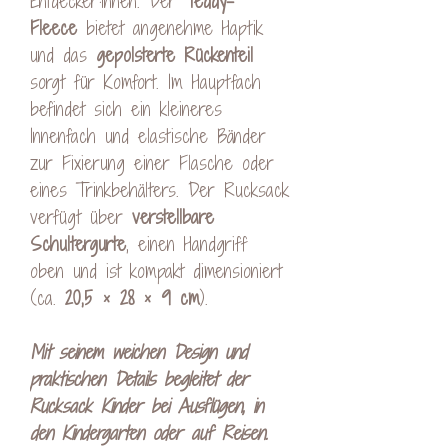
Entdecker:innen. Der
Teddy-
Fleece
bietet angenehme Haptik
und das
gepolsterte
Rückenteil
sorgt für Komfort. Im Hauptfach
befindet sich ein kleineres
Innenfach und elastische Bänder
zur Fixierung einer Flasche oder
eines Trinkbehälters. Der Rucksack
verfügt über
verstellbare
Schultergurte
, einen Handgriff
oben und ist kompakt dimensioniert
(ca.
20,5 × 28 × 9 cm
).
Mit seinem weichen Design und
praktischen Details begleitet der
Rucksack Kinder bei Ausflügen, in
den Kindergarten oder auf Reisen.