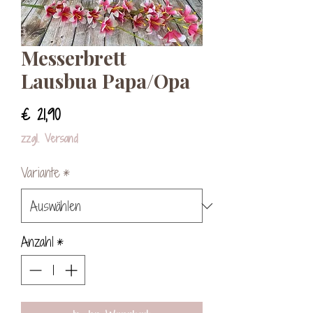
Messerbrett
Lausbua Papa/Opa
Preis
€ 21,90
zzgl. Versand
Variante
*
Anzahl
*