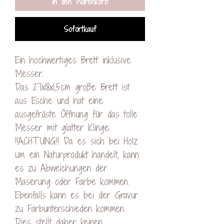
In den Warenkorb
Sofortkauf
Ein hochwertiges Brett inklusive
Messer.
Das 27x18x1,5cm große Brett ist
aus Esche und hat eine
ausgefräste Öffnung für das tolle
Messer mit glatter Klinge.
!!ACHTUNG!! Da es sich bei Holz
um ein Naturprodukt handelt, kann
es zu Abweichungen der
Maserung oder Farbe kommen.
Ebenfalls kann es bei der Gravur
zu Farbunterschieden kommen.
Dies stellt daher keinen