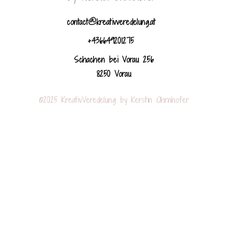
contact@kreativveredelung.at
+436649201275
Schachen bei Vorau 256
8250 Vorau
©2025 KreativVeredelung by Kerstin Ohrnhofer