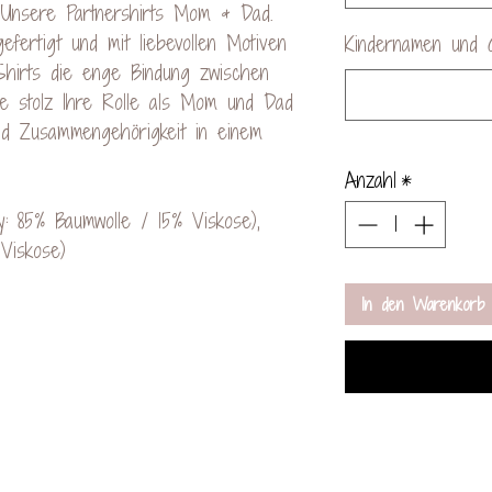
l: Unsere Partnershirts Mom & Dad.
fertigt und mit liebevollen Motiven
Kindernamen und 
 Shirts die enge Bindung zwischen
ie stolz Ihre Rolle als Mom und Dad
nd Zusammengehörigkeit in einem
Anzahl
*
: 85% Baumwolle / 15% Viskose),
Viskose)
In den Warenkorb