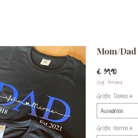
Mom/Dad T
Preis
€ 39,90
zzgl. Versand
Größe Damen
*
Auswählen
Größe Herren
*