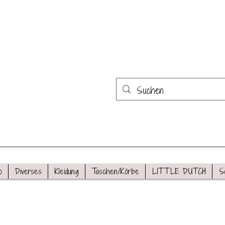
o
Diverses
Kleidung
Taschen/Körbe
LITTLE DUTCH
S