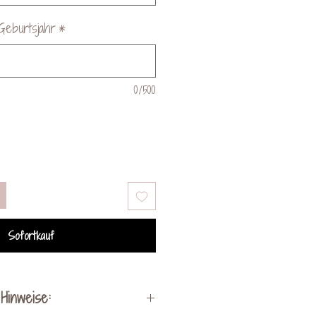
Geburtsjahr
*
0/500
Sofortkauf
Hinweise: