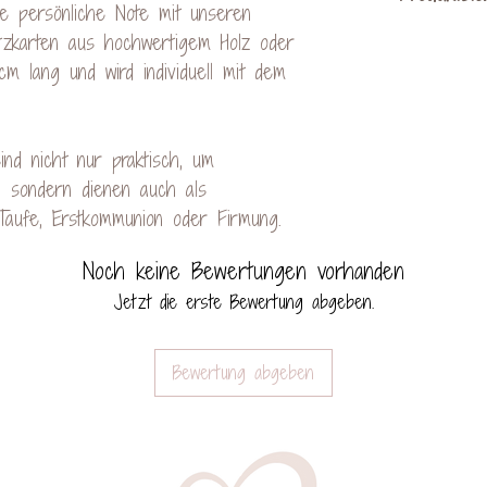
handelt, ka
ne persönliche Note mit unseren
Maserung od
latzkarten aus hochwertigem Holz oder
kann 
KreativVerede
cm lang und wird individuell mit dem
Farbunterschie
Schac
keinen 
Mail: cont
ind nicht nur praktisch, um
, sondern dienen auch als
aufe, Erstkommunion oder Firmung.
Noch keine Bewertungen vorhanden
Jetzt die erste Bewertung abgeben.
Bewertung abgeben