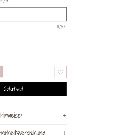
ch)
*
0/500
Sofortkauf
Hinweise:
ei Holz um ein Naturprodukt
herheitsverordnung: