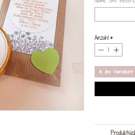
Name (mit Beistri
Anzahl
*
In den Warenkorb
Da es sich b
Produktsic