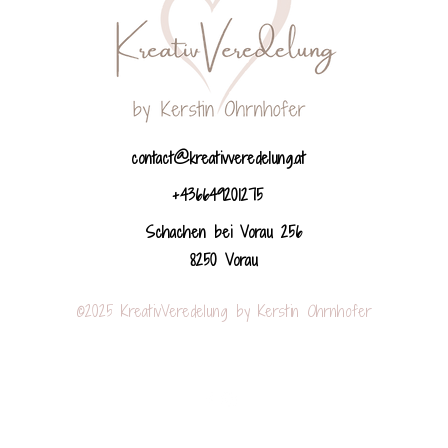
contact@kreativveredelung.at
+436649201275
Schachen bei Vorau 256
8250 Vorau
©2025 KreativVeredelung by Kerstin Ohrnhofer