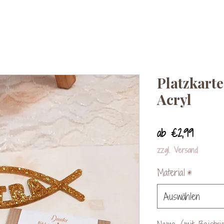
Platzkarte
Acryl
Sale-
ab
€2,99
Preis
zzgl. Versand
Material
*
Auswählen