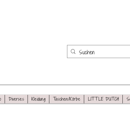
o
Diverses
Kleidung
Taschen/Körbe
LITTLE DUTCH
S