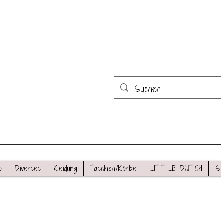
o
Diverses
Kleidung
Taschen/Körbe
LITTLE DUTCH
S