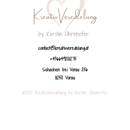
contact@kreativveredelung.at
+436649201275
Schachen bei Vorau 256
8250 Vorau
©2025 KreativVeredelung by Kerstin Ohrnhofer