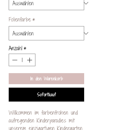
Folienfarbe
*
Anzahl
*
In den Warenkorb
Sofortkauf
Willkommen im farbenfrohen und
aufregenden Kinderparadies mit
unserem einzigartigen Kindergarten