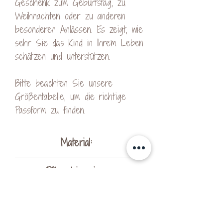
Geschenk zum Geburtstag, zu
Weihnachten oder zu anderen
besonderen Anlässen. Es zeigt, wie
sehr Sie das Kind in Ihrem Leben
schätzen und unterstützen.
Bitte beachten Sie unsere
Größentabelle, um die richtige
Passform zu finden.
Material:
Fairtrade-zertifizierte Baumwolle
Pflegehinweise:
Bio-Baumwolle
Faire Arbeitsbedingungen
auf links drehen und waschen
Produktsicherheitsverordnung:
Oeko-Tex
mit 30° waschen
nicht bleichen
Hersteller: