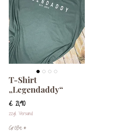
T-Shirt
„Legendaddy“
Preis
€ 21,90
zzgl. Versand
Größe
*