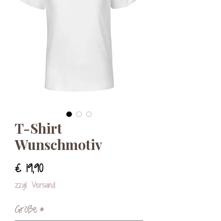
T-Shirt
Wunschmotiv
Preis
€ 19,90
zzgl. Versand
Größe
*