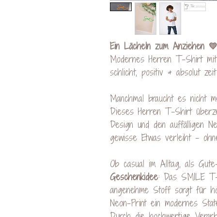
Ein Lächeln zum Anziehen 
Modernes Herren T-Shirt mit 
schlicht, positiv & absolut zeit
Manchmal braucht es nicht m
Dieses Herren T-Shirt überze
Design und den auffälligen N
gewisse Etwas verleiht – ohne
Ob casual im Alltag, als Gute
Geschenkidee
: Das SMILE T-S
angenehme Stoff sorgt für h
Neon-Print ein modernes Stat
Durch die hochwertige Verar