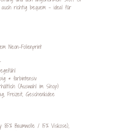
n auch richtig bequem – ideal für
em Neon-Folienprint
t
egefühl
big & farbintensiv
hältlich (Auswahl im Shop)
ag, Freizeit, Geschenkidee
: 85% Baumwolle / 15% Viskose),