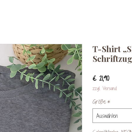
T-Shirt „
Schriftzug
Preis
€ 21,90
zzgl. Versand
Größe
*
Auswählen