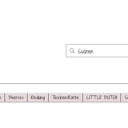
o
Diverses
Kleidung
Taschen/Körbe
LITTLE DUTCH
S