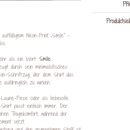
Pfl
auf lin
Produktsic

auffälligem Neon-Print „Smile" –
nicht
KreativVerede
los.
nicht 
Schac
nich
ehr als ein Wort:
Smile
.
Mail: cont
ugt durch sein minimalistisches
eon-Schriftzug, der dem Shirt das
 aufdringlich zu wirken.
-Laune-Piece oder als liebevolle
hirt passt einfach immer. Der
ohen Tragekomfort, während der
ement setzt.
beitung und den angenehmen Stoff ist