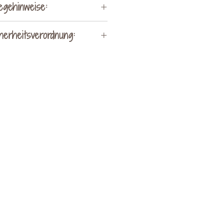
egehinweise:
ks drehen und waschen
herheitsverordnung:
mit 30° waschen
nicht bleichen
Hersteller:
 im Trockner trocknen
lung by Kerstin Ohrnhofer
über den Druck bügeln
hen bei Vorau 256
t chemisch reinigen
8250 Vorau
act@kreativveredelung.at