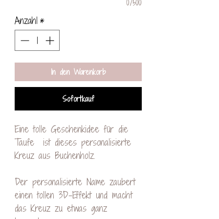
0/500
Anzahl
*
In den Warenkorb
Sofortkauf
Eine tolle Geschenkidee für die
Taufe ist dieses personalisierte
Kreuz aus Buchenholz.
Der personalisierte Name zaubert
einen tollen 3D-Effekt und macht
das Kreuz zu etwas ganz