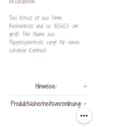
besonderem.
Das Kreuz ist aus 5mm
Buchenholz und ca. 18,5x12,5 cm
groß. Der Name aus
Pappelsperrholz sorgt für einen
schönen Kontrast.
Hinweise:
Da es sich bei Holz um ein
Produktsicherheitsverordnung:
Naturprodukt handelt, kann es zu
Abweichungen der Maserung oder
Hersteller:
Farbe kommen. Ebenfalls kann es
KreativVeredelung by Kerstin
bei der Gravur zu
Noch keine Bewertungen vorhanden
Ohrnhofer