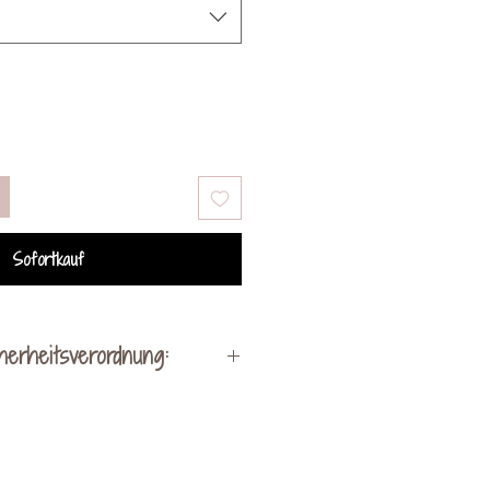
Sofortkauf
herheitsverordnung:
Hersteller:
lung by Kerstin Ohrnhofer
hen bei Vorau 256