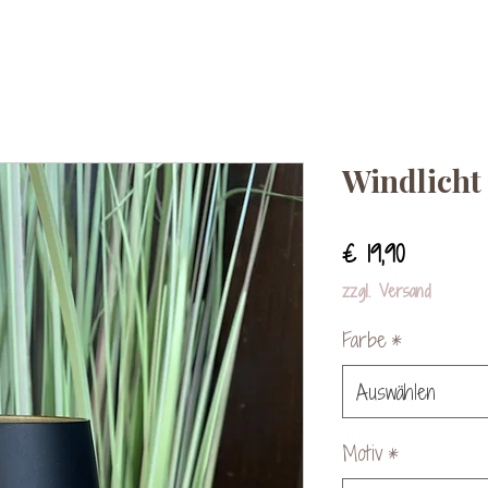
Windlicht
Preis
€ 19,90
zzgl. Versand
Farbe
*
Auswählen
Motiv
*