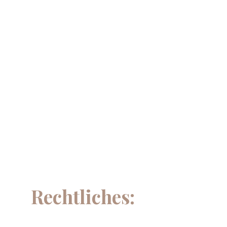
8250 Vorau
act@kreativveredelung.at
Rechtliches: