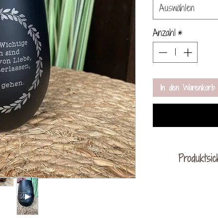
Auswählen
Anzahl
*
In den Warenkorb
Produktsic
KreativVerede
Schac