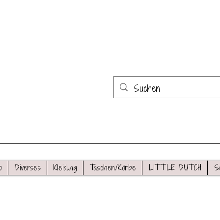
o
Diverses
Kleidung
Taschen/Körbe
LITTLE DUTCH
S