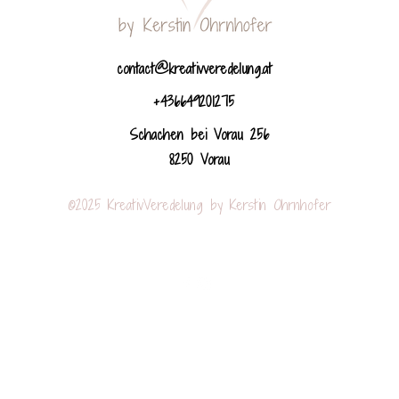
contact@kreativveredelung.at
+436649201275
Schachen bei Vorau 256
8250 Vorau
©2025 KreativVeredelung by Kerstin Ohrnhofer