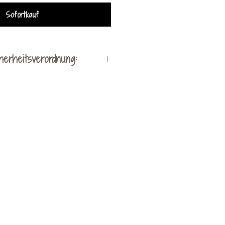
Sofortkauf
herheitsverordnung:
Hersteller:
lung by Kerstin Ohrnhofer
hen bei Vorau 256
8250 Vorau
act@kreativveredelung.at