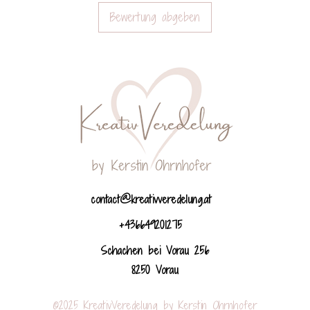
Bewertung abgeben
contact@kreativveredelung.at
+436649201275
Schachen bei Vorau 256
8250 Vorau
©2025 KreativVeredelung by Kerstin Ohrnhofer