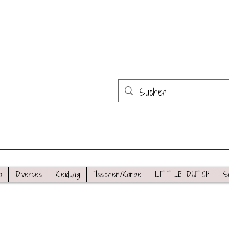
o
Diverses
Kleidung
Taschen/Körbe
LITTLE DUTCH
S