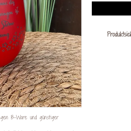
Produktsic
KreativVerede
Schac
Mail: cont
wegen B-Ware und günstiger