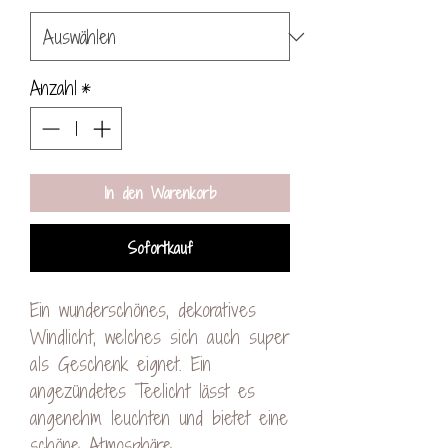
Anzahl
*
In den Warenkorb
Sofortkauf
Ein wunderschönes, dekoratives
Windlicht, welches sich auch super
als Geschenk eignet. Ein
angezündetes Teelicht lässt es
angenehm leuchten und bietet eine
schöne Atmosphäre.