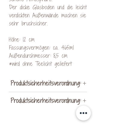
Der dicke Glasboden und die leicht
verdickten Außenwände machen sie
sehr bruchsicher.
Höhe: 12 cm
Fassungsvermögen: ca. 465ml
Außendurchmesser: 8,5 cm
*wird ohne Teelicht geliefert
Produktsicherheitsverordnung:
Hersteller:
Produktsicherheitsverordnung:
KreativVeredelung by Kerstin
Ohrnhofer
Hersteller:
Schachen bei Vorau 256
KreativVeredelung by Kerstin
8250 Vorau
Noch keine Bewertungen vorhanden
Ohrnhofer