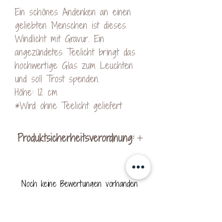
Ein schönes Andenken an einen
geliebten Menschen ist dieses
Windlicht mit Gravur. Ein
angezündetes Teelicht bringt das
hochwertige Glas zum Leuchten
und soll Trost spenden.
Höhe: 12 cm
*Wird ohne Teelicht geliefert
Produktsicherheitsverordnung:
Hersteller:
KreativVeredelung by Kerstin
Noch keine Bewertungen vorhanden
Ohrnhofer
Jetzt die erste Bewertung abgeben.
Schachen bei Vorau 256
8250 Vorau