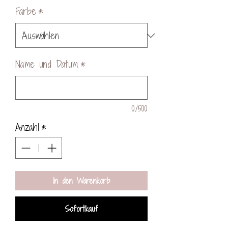
Farbe
*
Name und Datum
*
0/500
Anzahl
*
In den Warenkorb
Sofortkauf